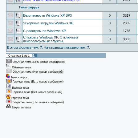
Темы форума
Безопасность Windows XP SP3
0
3817
Ускорение загрузки Windows XP
0
2369
C реестром по Windows XP
0
1765
Службы в Windows XP. Отключаем
0
3083
неиспользуемые службы.
В этом форуме тем:
7
. На странице показано тем:
7
.
1
Страница
1
из
1
Обычная тема (Есть новые сообщения)
Обычная тема
Обычная тема (Нет новых сообщений)
Тема - опрос
Горячая тема (Есть новые сообщения)
Важная тема
Горячая тема (Нет новых сообщений)
Горячая тема
Закрытая тема (Нет новых сообщений)
Закрытая тема