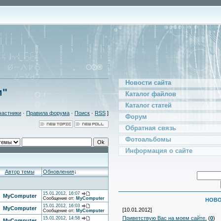
Новости сайта
м"
Каталог файлов
Каталог статей
частники
·
Правила форума
·
Поиск
·
RSS
]
Форум
Обратная связь
Фотоальбомы
Информация о сайте
Автор темы
Обновления
↓
15.01.2012, 16:07
MyComputer
Сообщение от:
MyComputer
НОВО
15.01.2012, 16:03
MyComputer
[10.01.2012]
Сообщение от:
MyComputer
Приветствую Вас на моем сайте.
(
0
)
15.01.2012, 14:58
MyComputer