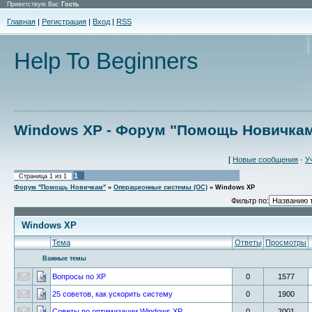
Приветствую Вас
Гость
Главная
|
Регистрация
|
Вход
|
RSS
Help To Beginners
Windows XP - Форум "Помощь Новичка
[
Новые сообщения
·
У
1
Страница
1
из
1
Форум "Помощь Новичкам"
»
Операционные системы (ОС)
»
Windows XP
Фильтр по:
Windows XP
Тема
Ответы
Просмотры
Важные темы
Вопросы по ХР
0
1577
25 советов, как ускорить систему
0
1900
Советы по оптимизации Windows XP
0
2001