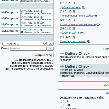
Сообщение от:
MyComputer
[12.01.2012]
Добавление тем.
(
0
)
15.01.2012, 17:25
[21.01.2012]
MyComputer
Сообщение от:
MyComputer
Полное обновление сайта
(
0
)
15.01.2012, 16:26
MyComputer
Сообщение от:
MyComputer
[23.01.2012]
15.01.2012, 16:11
Обновление сайта окончено
(
1
)
MyComputer
Сообщение от:
MyComputer
[09.02.2012]
15.01.2012, 16:02
MyComputer
Сообщение от:
MyComputer
Разделы сайта:
(
0
)
[19.06.2014]
Размещение файлов
(
0
)
Поиск:
ГОР
Battery Check
вместо оскорблений можно было просто
Вы
не можете
создавать темы
исправил
Вы
не можете
создавать опросы
Вы
не можете
прикреплять файлы
Battery Check
Вы
не можете
отвечать на сообщения
Ничего не найдено
Возможно, владелец удалил файлы или
А может бы
ФО
Н
Оказался ли вам полезным сайт?
Да
Нет
Не знаю