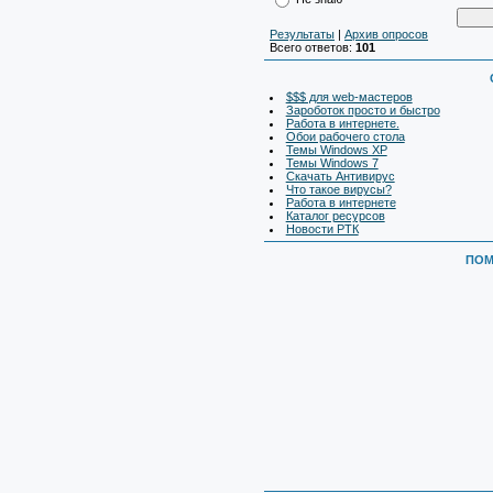
Результаты
|
Архив опросов
Всего ответов:
101
$$$ для web-мастеров
Зароботок просто и быстро
Работа в интернете.
Обои рабочего стола
Темы Windows XP
Темы Windows 7
Скачать Антивирус
Что такое вирусы?
Работа в интернете
Каталог ресурсов
Новости РТК
ПОМ