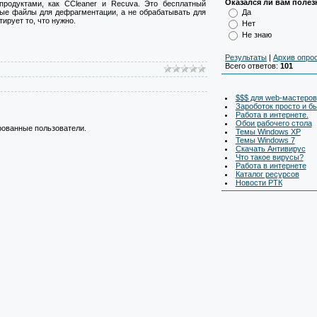
Оказался ли вам полез
 продуктами, как CCleaner и Recuva. Это бесплатный
ные файлы для дефрагментации, а не обрабатывать для
Да
ирует то, что нужно.
Нет
Не знаю
Результаты
|
Архив опро
Всего ответов:
101
$$$ для web-мастеров
Зароботок просто и б
Работа в интернете.
Обои рабочего стола
рованные пользователи.
Темы Windows XP
Темы Windows 7
Скачать Антивирус
Что такое вирусы?
Работа в интернете
Каталог ресурсов
Новости РТК