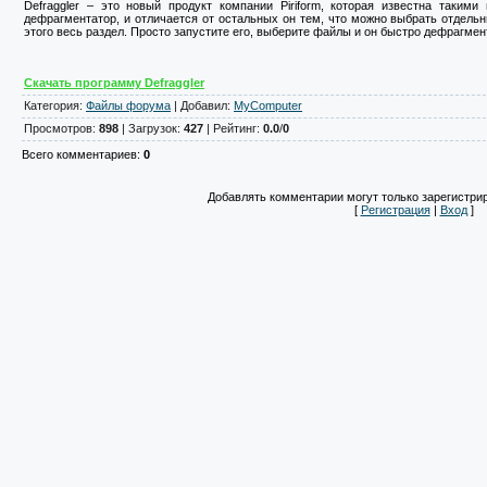
Defraggler – это новый продукт компании Piriform, которая известна такими
дефрагментатор, и отличается от остальных он тем, что можно выбрать отдель
этого весь раздел. Просто запустите его, выберите файлы и он быстро дефрагмент
Скачать программу Defraggler
Категория
:
Файлы форума
|
Добавил
:
MyComputer
Просмотров
:
898
|
Загрузок
:
427
|
Рейтинг
:
0.0
/
0
Всего комментариев
:
0
Добавлять комментарии могут только зарегистри
[
Регистрация
|
Вход
]